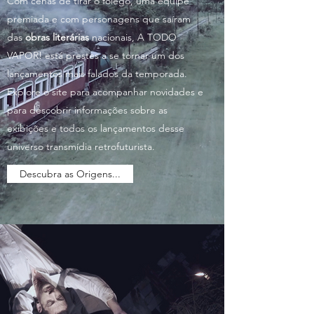
Com cenas de tirar o fôlego, uma equipe
premiada e com personagens que saíram
das
obras literárias
nacionais, A TODO
VAPOR! está prestes a se tornar um dos
lançamentos mais falados da temporada.
Explore o site para acompanhar novidades e
para descobrir informações sobre as
exibições e todos os lançamentos desse
universo transmídia retrofuturista.
Descubra as Origens...