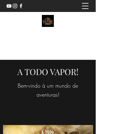
A TODO VAPOR!
A literatura brasileira como você nunca viu.
A TODO VAPOR!
Bem-vindo à um mundo de
aventuras!