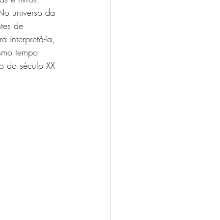
No universo da 
tes de 
interpretá-la, 
esmo tempo 
o do século XX 