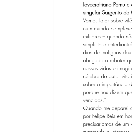
lovecraftiano Pamu e
singular Sargento de M
Vamos falar sobre vi
num mundo complexo e
militares – quando n
simplista e entediant
dias de malignos dout
obrigado a rebater qu
nossas vidas e imagi
célebre do autor vito
sobre a importância 
porque nos dizem que
vencidos.”
Quando me deparei c
por Felipe Reis em h
precisaríamos de um v
mantendo o interesse 