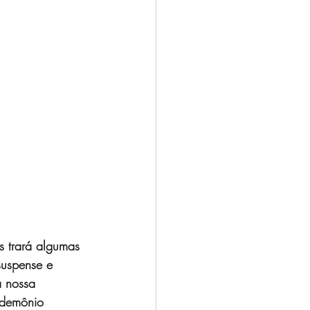
s trará algumas 
suspense e 
a nossa 
o demônio 