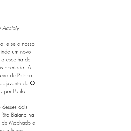
 Accioly 
a: e se o nosso 
umindo um novo 
 a escolha de 
is acertada. A 
eiro de Pataca. 
adjuvante de 
O 
o por Paulo 
 desses dois 
 Rita Baiana na 
nas de Machado e 
 e livros: 