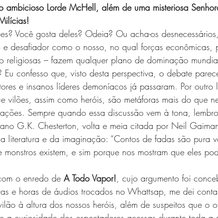
 o ambicioso Lorde McHell, além de uma misteriosa Senho
ilícias!
lões? Você gosta deles? Odeia? Ou acha-os desnecessários
 desafiador como o nosso, no qual forças econômicas, po
ão religiosas – fazem qualquer plano de dominação mundia
e? Eu confesso que, visto desta perspectiva, o debate parec
ores e insanos líderes demoníacos já passaram. Por outro 
e vilões, assim como heróis, são metáforas mais do que ne
nações. Sempre quando essa discussão vem à tona, lembro
riano G.K. Chesterton, volta e meia citada por Neil Gaiman
da literatura e da imaginação: “Contos de fadas são pura
 monstros existem, e sim porque nos mostram que eles po
om o enredo de 
A Todo Vapor!
, cujo argumento foi conce
oras e horas de áudios trocados no Whattsap, me dei cont
ilão à altura dos nossos heróis, além de suspeitos que o o
e a curiosidade dos espectadores acessas durante toda a s