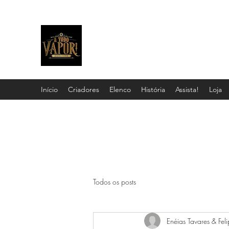
A TODO VAPOR!
A literatura brasileira como você nunca vi
Início
Criadores
Elenco
História
Assista!
Loja
Todos os posts
Enéias Tavares & Feli