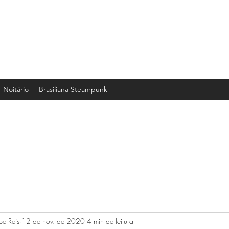
u.
Noitário
Brasiliana Steampunk
pe Reis
12 de nov. de 2020
4 min de leitura