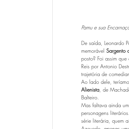
Pamu e sua Encarnaçã
De saída, Leonardo P
memorável 
Sargento d
posto? Foi assim qu
Reis por Antonio Dest
trajetória de comedi
Ao lado dele, teríam
Alienista
, de Machado 
Balteiro.
Mas faltava ainda um
personagens literário
série literária, quem
Azevedo, apenas uma 