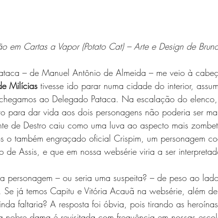
o em Cartas a Vapor (Potato Cat) – Arte e Design de Bruno
ataca – de Manuel Antônio de Almeida – me veio à cabeç
e Milícias
 tivesse ido parar numa cidade do interior, ass
e chegamos ao Delegado Pataca. Na escalação do elenco,
ro para dar vida aos dois personagens não poderia ser ma
ante de Destro caiu como uma luva ao aspecto mais zombet
os o também engraçado oficial Crispim, um personagem co
de Assis, e que em nossa websérie viria a ser interpretad
a personagem – ou seria uma suspeita? – de peso ao lado
s. Se já temos Capitu e Vitória Acauã na websérie, além de
 ainda faltaria? A resposta foi óbvia, pois tirando as heroí
nobre dama é revisitada com frequência em nossas escolas