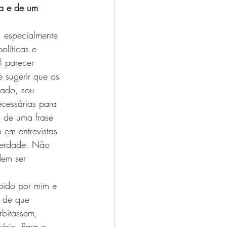
ra e de um 
, especialmente 
líticas e 
l parecer 
e sugerir que os 
lado, sou 
cessárias para 
 de uma frase 
 em entrevistas 
 verdade. Não 
dem ser 
bido por mim e 
a de que 
rbitassem, 
érie. Para o 