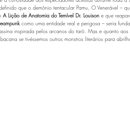
 definido que o demônio tentacular Pamu, O Venerável – q
m 
A Lição de Anatomia do Temível Dr. Louison
 e que reapar
Steampunk
 como uma entidade real e perigosa – seria fund
assina inspirada pelos arcanos do tarô. Mas e quanto aos 
bacana se tivéssemos outros monstros literários para abrilh