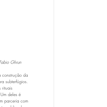
Fabio Ghrun
a construção da 
a subterfúgios. 
rituais 
 Um deles é 
 em parceria com 