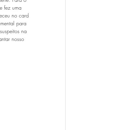
ue fez uma 
eceu no card 
amental para 
suspeitos na 
antar nosso 