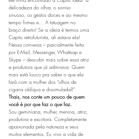
ele tinha encontrado a Capitu ideal: a 
delicadeza do olhar, o sorriso 
sinuoso, os gestos doces e ao mesmo 
tempo firmes e… A tatuagem no 
braço direito! Se a ideia é termos uma 
Capitu retrofuturista, ali estava ela! 
Nessa conversa – parcialmente feita 
por E-Mail, Messenger, Whattsap e 
Skype – descobri mais sobre essa atriz 
e produtora que já admirava. Quem 
mais está louco pra saber o que ela 
fará com a mulher dos “olhos de 
cigana oblíqua e dissimulada?”
Thais, nos conte um pouco de quem 
você é por que faz o que faz.
Sou geminiana, mulher, menina, atriz, 
produtora e escritora. Completamente 
apaixonada pela natureza e seus 
muitos elementos. Eu vivo a vida de 